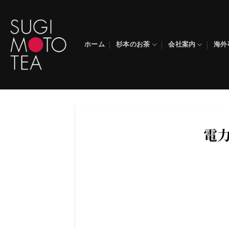
Skip
to
content
ホーム
杉本のお茶
会社案内
海外
電